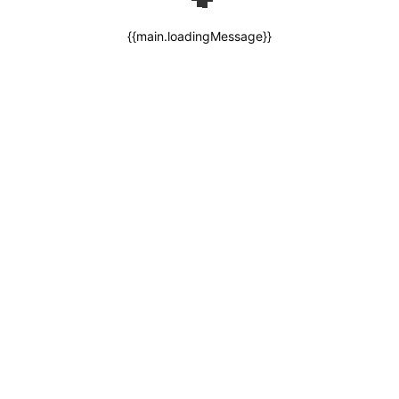
{{main.loadingMessage}}