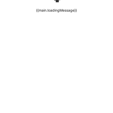
{{main.loadingMessage}}