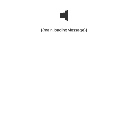
{{main.loadingMessage}}