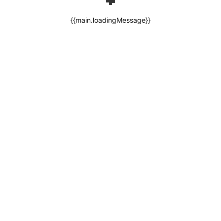
{{main.loadingMessage}}