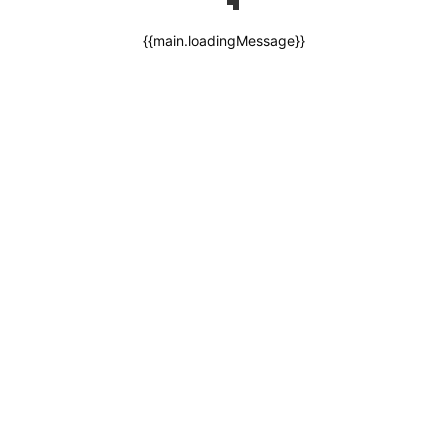
{{main.loadingMessage}}