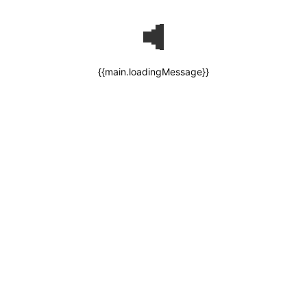
{{main.loadingMessage}}