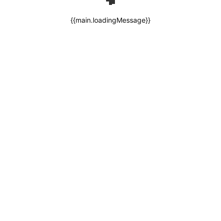
{{main.loadingMessage}}