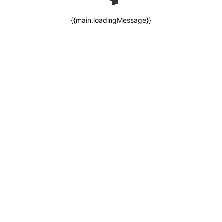
{{main.loadingMessage}}