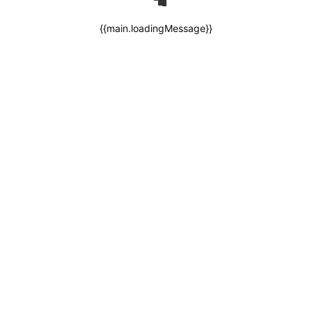
{{main.loadingMessage}}