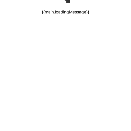
{{main.loadingMessage}}