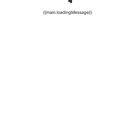
{{main.loadingMessage}}