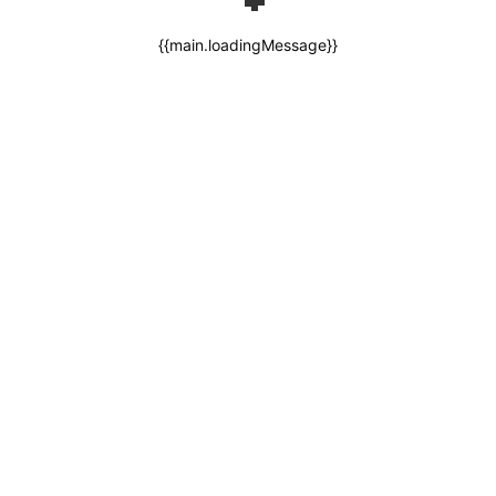
{{main.loadingMessage}}