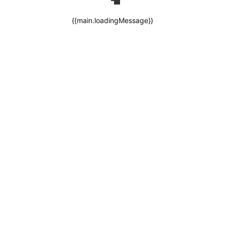
{{main.loadingMessage}}