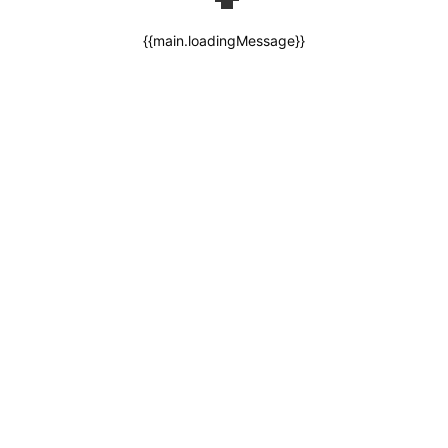
{{main.loadingMessage}}