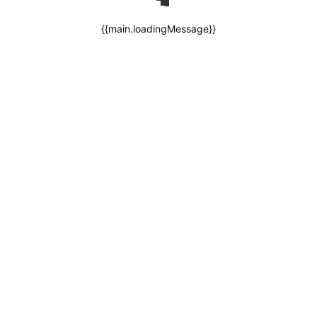
{{main.loadingMessage}}