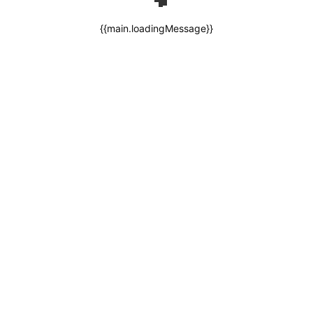
{{main.loadingMessage}}