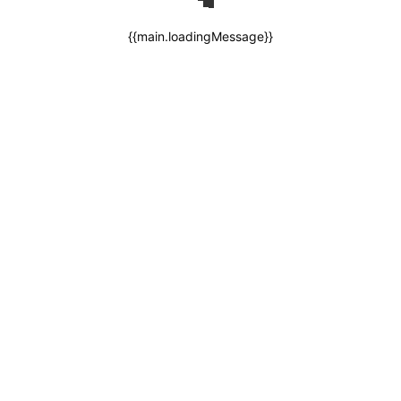
{{main.loadingMessage}}