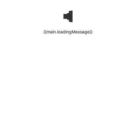
{{main.loadingMessage}}