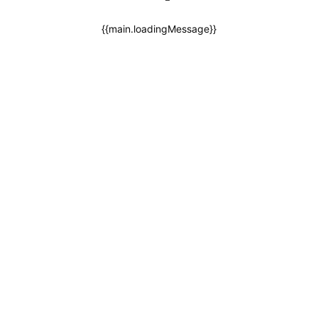
{{main.loadingMessage}}