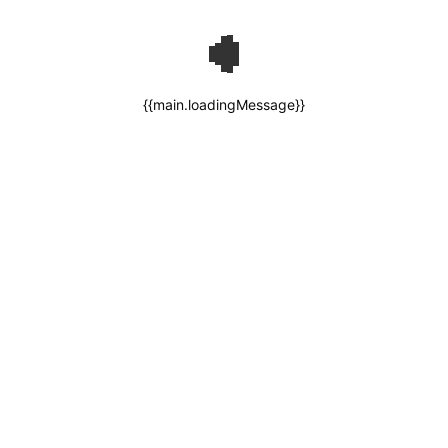
{{main.loadingMessage}}