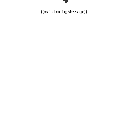
{{main.loadingMessage}}