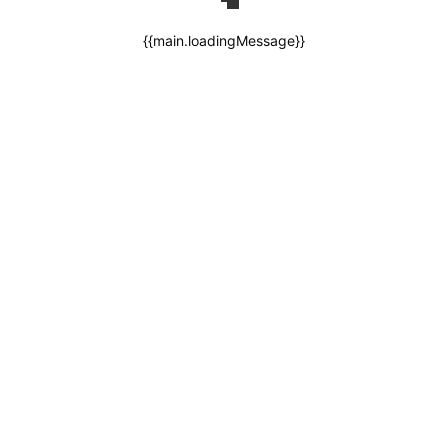
{{main.loadingMessage}}