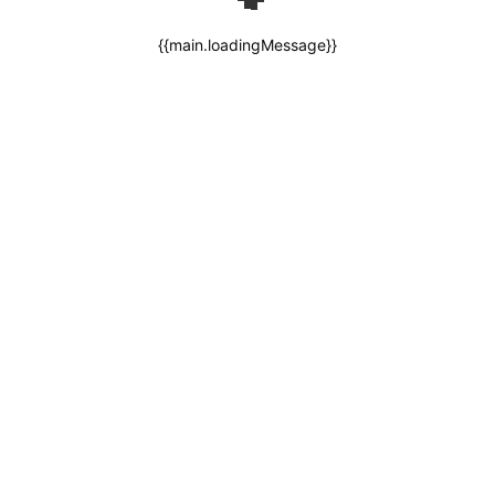
{{main.loadingMessage}}