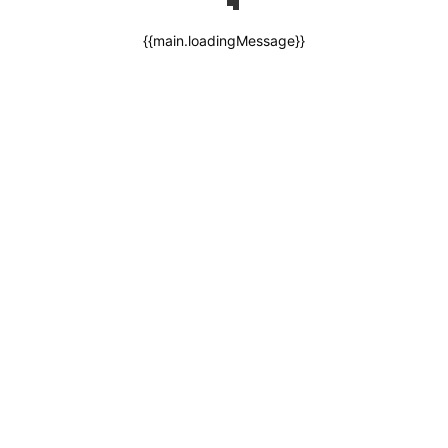
{{main.loadingMessage}}