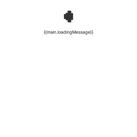
{{main.loadingMessage}}