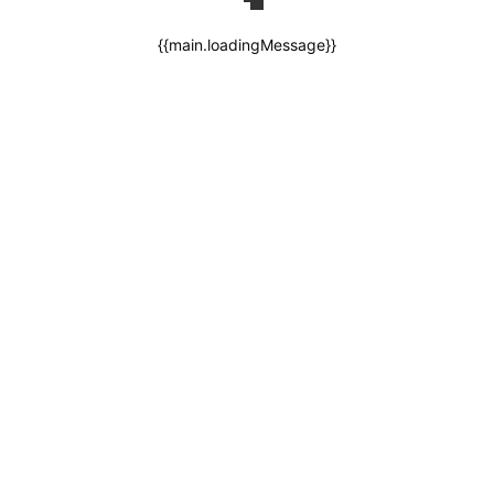
{{main.loadingMessage}}