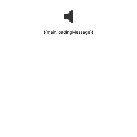
{{main.loadingMessage}}