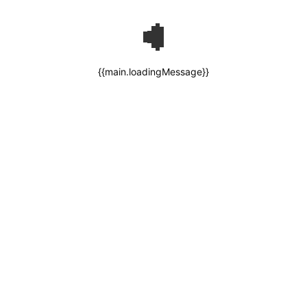
{{main.loadingMessage}}