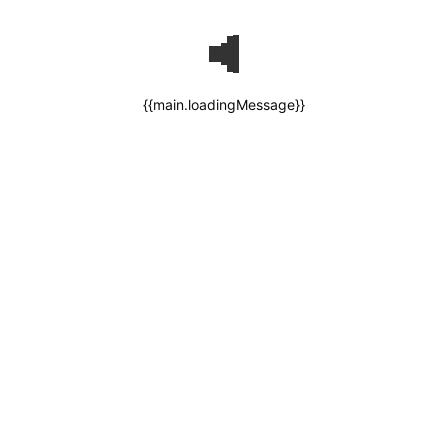
{{main.loadingMessage}}