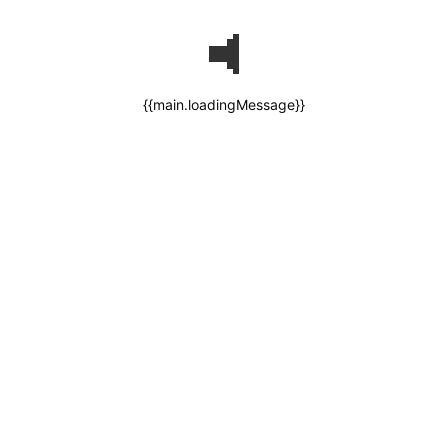
{{main.loadingMessage}}