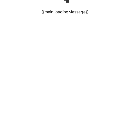
{{main.loadingMessage}}