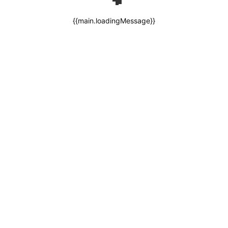
{{main.loadingMessage}}