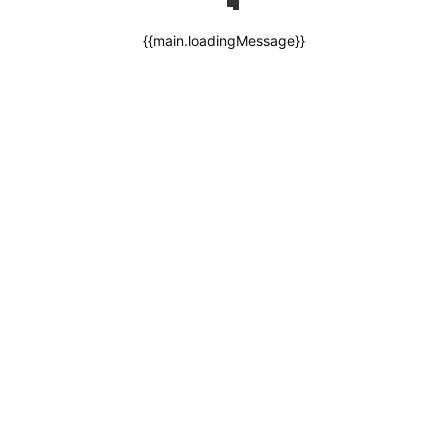
{{main.loadingMessage}}