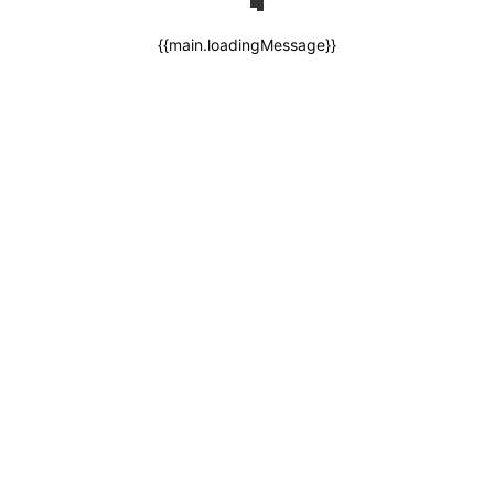
{{main.loadingMessage}}