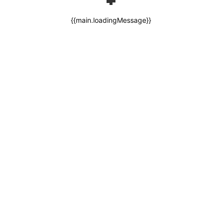
{{main.loadingMessage}}