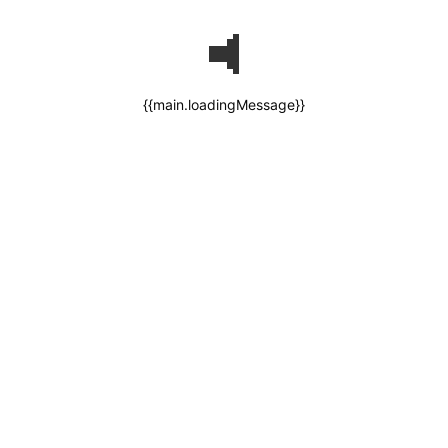
{{main.loadingMessage}}