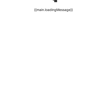
{{main.loadingMessage}}