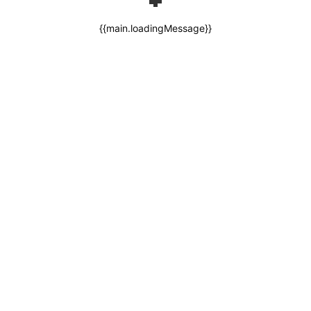
{{main.loadingMessage}}