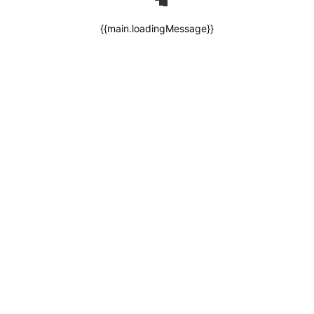
{{main.loadingMessage}}