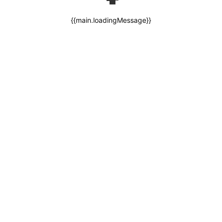
{{main.loadingMessage}}