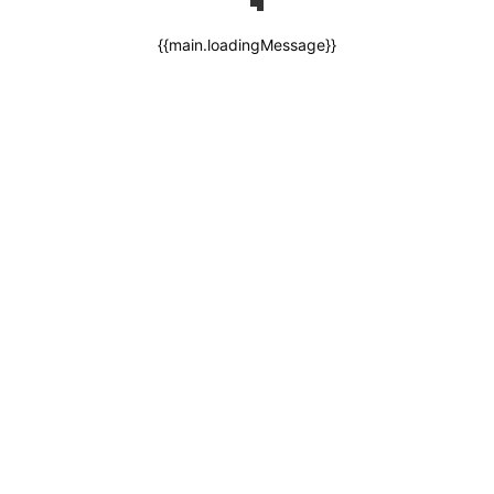
{{main.loadingMessage}}