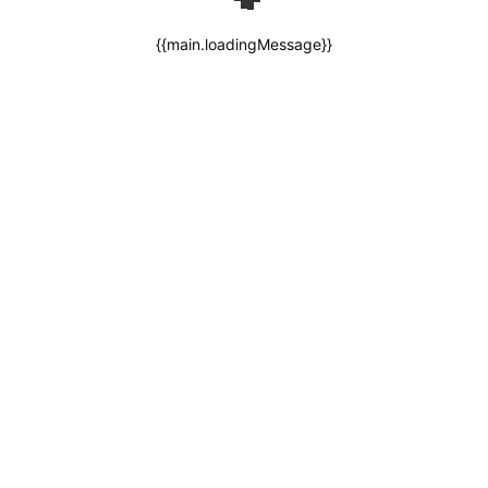
{{main.loadingMessage}}