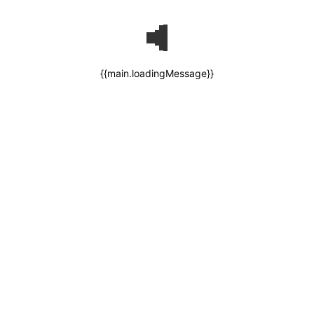
{{main.loadingMessage}}