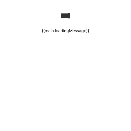
{{main.loadingMessage}}