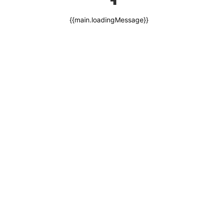
{{main.loadingMessage}}