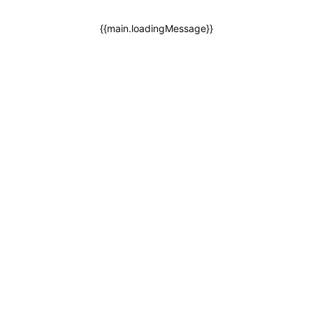
{{main.loadingMessage}}