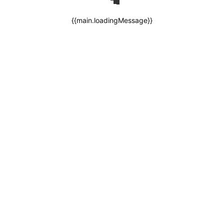
{{main.loadingMessage}}