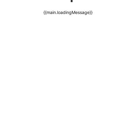
{{main.loadingMessage}}