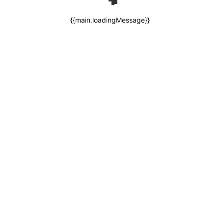
{{main.loadingMessage}}