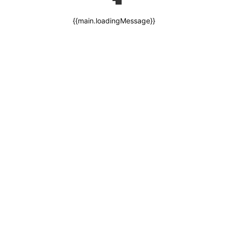
{{main.loadingMessage}}